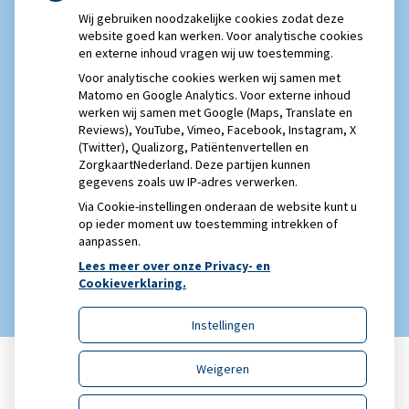
Eigen risico gaat onder toekomstig kabinet omhoog
Wij gebruiken noodzakelijke cookies zodat deze
Schurft sinds corona geen vergeten ziekte meer: aantal
website goed kan werken. Voor analytische cookies
en externe inhoud vragen wij uw toestemming.
uitbraken fors gestegen
Voor analytische cookies werken wij samen met
Matomo en Google Analytics. Voor externe inhoud
werken wij samen met Google (Maps, Translate en
Reviews), YouTube, Vimeo, Facebook, Instagram, X
(Twitter), Qualizorg, Patiëntenvertellen en
ZorgkaartNederland. Deze partijen kunnen
gegevens zoals uw IP-adres verwerken.
Via Cookie-instellingen onderaan de website kunt u
op ieder moment uw toestemming intrekken of
aanpassen.
Lees meer over onze Privacy- en
Cookieverklaring.
Instellingen
Weigeren
Uw Zorg Online
|
Beheer