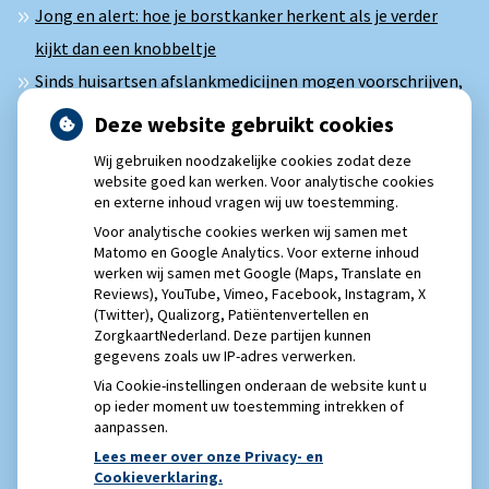
Jong en alert: hoe je borstkanker herkent als je verder
kijkt dan een knobbeltje
Sinds huisartsen afslankmedicijnen mogen voorschrijven,
neemt gebruik toe
Deze website gebruikt cookies
Eigen risico gaat onder toekomstig kabinet omhoog
Wij gebruiken noodzakelijke cookies zodat deze
Schurft sinds corona geen vergeten ziekte meer: aantal
website goed kan werken. Voor analytische cookies
en externe inhoud vragen wij uw toestemming.
uitbraken fors gestegen
Voor analytische cookies werken wij samen met
Matomo en Google Analytics. Voor externe inhoud
werken wij samen met Google (Maps, Translate en
Reviews), YouTube, Vimeo, Facebook, Instagram, X
(Twitter), Qualizorg, Patiëntenvertellen en
ZorgkaartNederland. Deze partijen kunnen
gegevens zoals uw IP-adres verwerken.
Via Cookie-instellingen onderaan de website kunt u
op ieder moment uw toestemming intrekken of
aanpassen.
Lees meer over onze Privacy- en
Cookieverklaring.