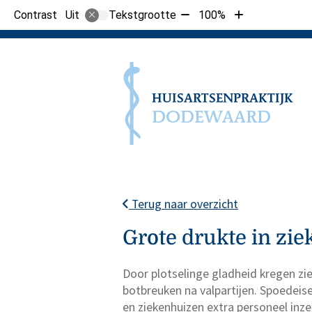
Tekst
Tekst
Contrast
Tekstgrootte
100%
Uit
verkleinen
vergroten
met
met
10%
10%
Terug naar overzicht
Grote drukte in zi
Door plotselinge gladheid kregen 
botbreuken na valpartijen. Spoedeise
en ziekenhuizen extra personeel inz