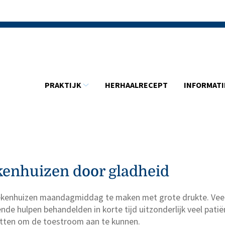
Hoofdmenu
PRAKTIJK
HERHAALRECEPT
INFORMATI
Praktijk
submenu
ekenhuizen door gladheid
ziekenhuizen maandagmiddag te maken met grote drukte. Ve
nde hulpen behandelden in korte tijd uitzonderlijk veel pat
etten om de toestroom aan te kunnen.