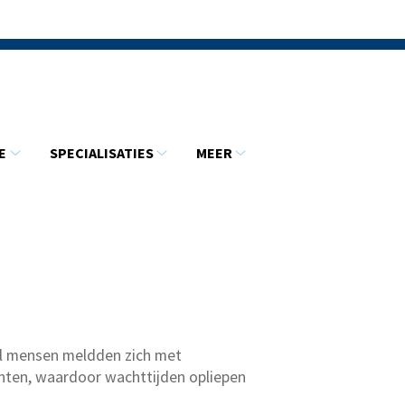
E
SPECIALISATIES
MEER
Informatie
Specialisaties
Meer
submenu
submenu
submenu
el mensen meldden zich met
iënten, waardoor wachttijden opliepen