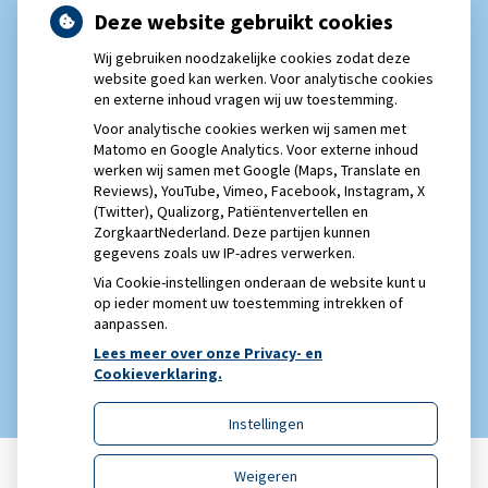
neemt gebruik toe
Deze website gebruikt cookies
Eigen risico gaat onder toekomstig kabinet omhoog
Wij gebruiken noodzakelijke cookies zodat deze
Schurft sinds corona geen vergeten ziekte meer: aantal
website goed kan werken. Voor analytische cookies
en externe inhoud vragen wij uw toestemming.
uitbraken fors gestegen
Voor analytische cookies werken wij samen met
Matomo en Google Analytics. Voor externe inhoud
werken wij samen met Google (Maps, Translate en
Reviews), YouTube, Vimeo, Facebook, Instagram, X
(Twitter), Qualizorg, Patiëntenvertellen en
ZorgkaartNederland. Deze partijen kunnen
gegevens zoals uw IP-adres verwerken.
Via Cookie-instellingen onderaan de website kunt u
op ieder moment uw toestemming intrekken of
aanpassen.
Lees meer over onze Privacy- en
Cookieverklaring.
Instellingen
Weigeren