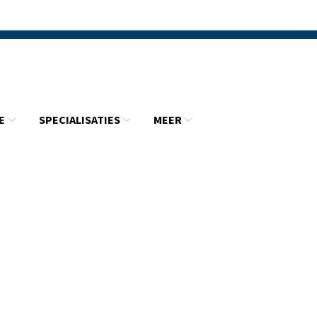
E
SPECIALISATIES
MEER
Informatie
Specialisaties
Meer
submenu
submenu
submenu