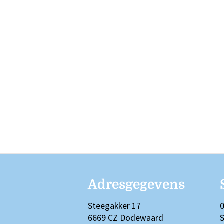
Adresgegevens
Steegakker 17
0
6669 CZ Dodewaard
S