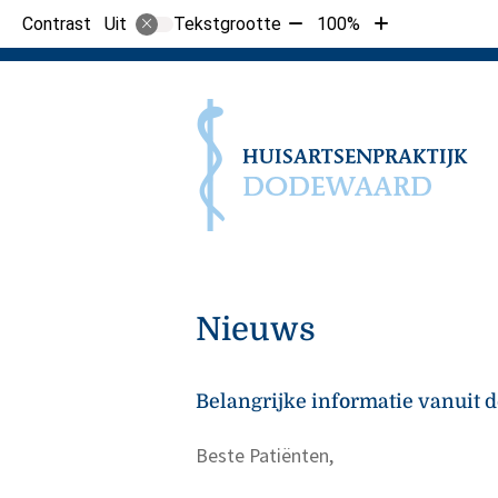
Tekst
Tekst
Contrast
Tekstgrootte
100%
Uit
verkleinen
vergroten
met
met
10%
10%
Nieuws
Belangrijke informatie vanuit d
Beste Patiënten,