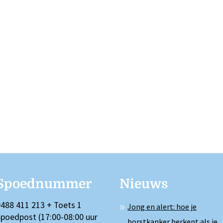
Spoednummer
Nieuws
488 411 213 + Toets 1
Jong en alert: hoe je
poedpost (17:00-08:00 uur
borstkanker herkent als je