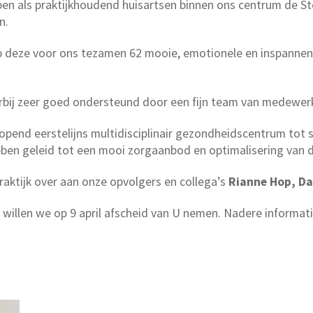
pen als praktijkhoudend huisartsen binnen ons centrum de 
n.
p deze voor ons tezamen 62 mooie, emotionele en inspannen
rbij zeer goed ondersteund door een fijn team van medewer
lopend eerstelijns multidisciplinair gezondheidscentrum to
ben geleid tot een mooi zorgaanbod en optimalisering van de
raktijk over aan onze opvolgers en collega’s
Rianne Hop, Da
willen we op 9 april afscheid van U nemen. Nadere informati
en